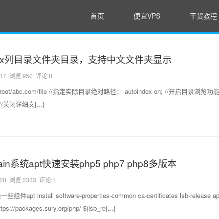
首页
便宜VPS
干货教程
inx列目录文件夹目录，支持中文文件夹显示
-17
浏览:950 评论:0
ww/wwwroot/abc.com/file //指定实际目录绝对路径； autoindex on; //开启目录浏览功
f; //关闭详细文[...]
ain系统apt快速安装php5 php7 php8多版本
-20
浏览:2333 评论:1
pt install software-properties-common ca-certificates lsb-release apt
s://packages.sury.org/php/ $(lsb_re[...]