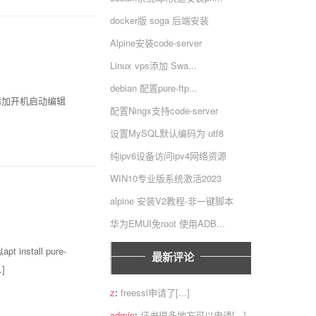
docker版 soga 后端安装
Alpine安装code-server
Linux vps添加 Swa...
debian 配置pure-ftp...
pfile添加开机启动编辑
配置Ningx支持code-server
设置MySQL默认编码为 utf8
纯ipv6设备访问ipv4网络资源
WIN10专业版系统激活2023
alpine 安装V2教程-非一键脚本
华为EMUI免root 使用ADB...
 install pure-
最新评论
]
z
:
freessl申请了[...]
admin
:
证书很多地方可以申请[...]