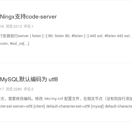
ingx支持code-server
-18
浏览:2213 评论:1
rver { listen [::]:80; listen 80; #listen [::]:443 ssl; #listen 443 ssl; 
om; #ssl_ce[...]
MySQL默认编码为 utf8
-17
浏览:2285 评论:2
中文，需要修改编码。修改 /etc/my.cnf 配置文件，在相关节点（没有则自行
et-server=utf8 [client] default-character-set=utf8 [mysql] default-character