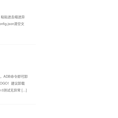
 粘贴进去缩进异
nfig.json清空文
，ADB命令即可卸
OGO！建议卸载
试无异常 [...]