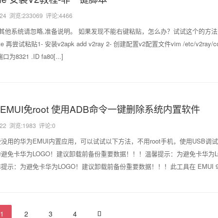
-24
浏览:233069 评论:4466
统。其他系统请忽略,准备说明。 如果发现不能右键粘贴，怎么办？试试这个的方法
再尝试粘贴1- 安装v2apk add v2ray 2- 创建配置v2配置文件vim /etc/v2ray/co
21 .ID fa80[...]
EMUI免root 使用ADB命令一键删除系统内置软件
-22
浏览:1983 评论:0
用的华为EMUI内置应用，可以试试以下方法，不用root手机，使用USB调试
避免卡华为LOGO！建议卸载前备份重要数据！！！温馨提示：为避免卡华为L
：为避免卡华为LOGO！建议卸载前备份重要数据！！！此工具在 EMUI 9.0测
1
2
3
4
