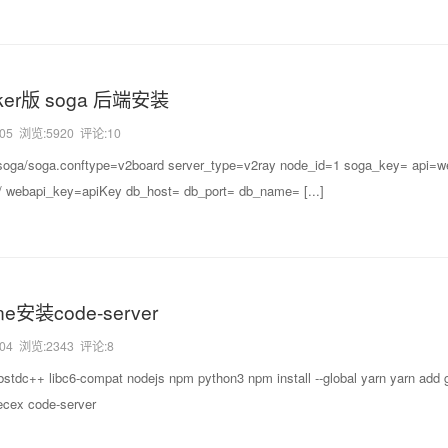
ker版 soga 后端安装
-05
浏览:5920 评论:10
soga/soga.conftype=v2board server_type=v2ray node_id=1 soga_key= api=w
n/ webapi_key=apiKey db_host= db_port= db_name= [...]
ine安装code-server
-04
浏览:2343 评论:8
bstdc++ libc6-compat nodejs npm python3 npm install --global yarn yarn add gl
ecex code-server