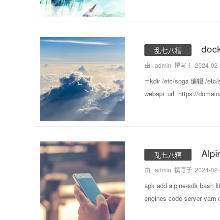
doc
乱七八糟
由 admin 撰写于
2024-02
mkdir /etc/soga 编辑 /etc/
webapi_url=https://domai
Alp
乱七八糟
由 admin 撰写于
2024-02
apk add alpine-sdk bash li
engines code-server yarn 