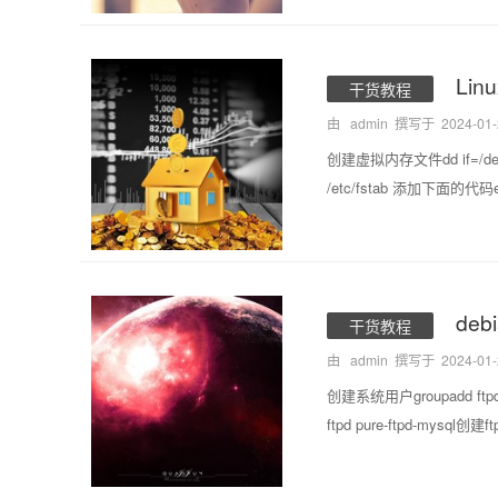
Lin
干货教程
由 admin 撰写于
2024-01
创建虚拟内存文件dd if=/dev/ze
/etc/fstab 添加下面的代码echo 
deb
干货教程
由 admin 撰写于
2024-01
创建系统用户groupadd ftpd u
ftpd pure-ftpd-mysql