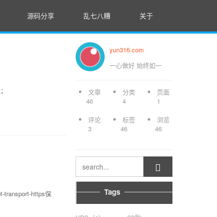
源码分享
乱七八糟
关于
yun316.com
一心做好 始终如一
能；
文章
分类
页面
46
4
1
评论
标签
浏览
3
46
46

Tags
-transport-https保
code-