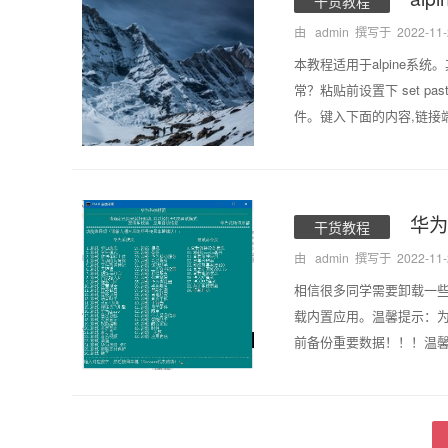
干货教程
由 admin 撰写于
2022-11
本教程适用于alpine系
常？粘贴前设置下 set paste 
件。键入下面的内容,链接端口为83
华为
干货教程
由 admin 撰写于
2022-11
相信很多同学需要卸载一些没
载内置应用。温馨提示：为
前备份重要数据！！！温馨提示