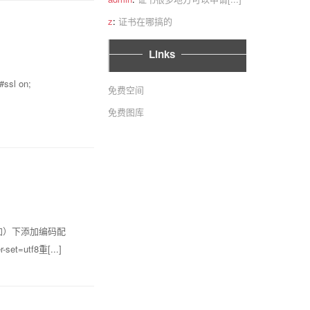
z
:
证书在哪搞的
Links
#ssl on;
免费空间
免费图库
添加）下添加编码配
-set=utf8重[...]