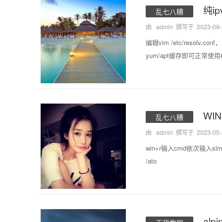
纯i
乱七八糟
由 admin 撰写于
2023-09
编辑vim /etc/resolv.con
yum/apt缓存即可正常使用#yum y
WI
乱七八糟
由 admin 撰写于
2023-05
win+r输入cmd依次输入slmgr
/ato
al