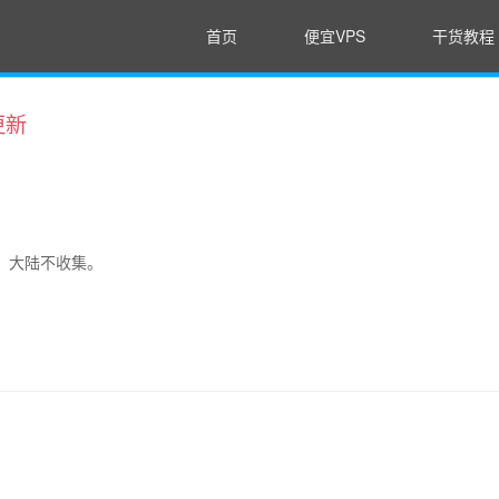
首页
便宜VPS
干货教程
更新
，大陆不收集。