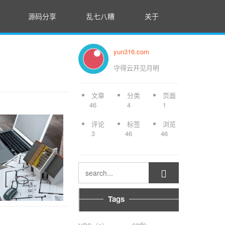
源码分享
乱七八糟
关于
yun316.com
守得云开见月明
文章
分类
页面
46
4
1
评论
标签
浏览
3
46
46

Tags
code-