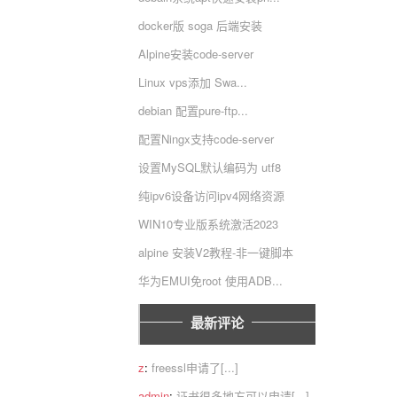
docker版 soga 后端安装
Alpine安装code-server
Linux vps添加 Swa...
debian 配置pure-ftp...
配置Ningx支持code-server
设置MySQL默认编码为 utf8
纯ipv6设备访问ipv4网络资源
WIN10专业版系统激活2023
alpine 安装V2教程-非一键脚本
华为EMUI免root 使用ADB...
最新评论
z
:
freessl申请了[...]
admin
:
证书很多地方可以申请[...]