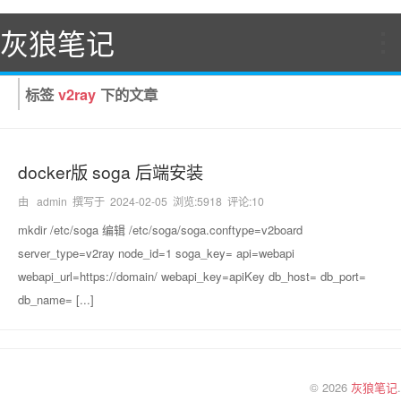
灰狼笔记
标签
v2ray
下的文章
首页
便宜VPS
docker版 soga 后端安装
干货教程
由 admin 撰写于
2024-02-05
浏览:5918 评论:10
mkdir /etc/soga 编辑 /etc/soga/soga.conftype=v2board
源码分享
server_type=v2ray node_id=1 soga_key= api=webapi
webapi_url=https://domain/ webapi_key=apiKey db_host= db_port=
乱七八糟
db_name= [...]
关于
© 2026
灰狼笔记
.