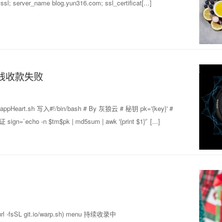
443 ssl; server_name blog.yun316.com; ssl_certificat[...]
掉线收款失败
 写入#!/bin/bash # By 灰狼云 # 秘钥 pk='{key}' #
o -n $tm$pk | md5sum | awk '{print $1}'` [...]
<(curl -fsSL git.io/warp.sh) menu 持续收录中