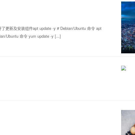
apt update -y # Debian/Ubuntu 命令 apt
bian/Ubuntu 命令 yum update -y [...]