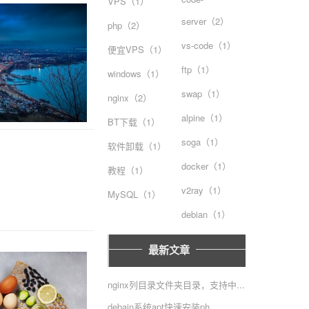
VPS（1）
server（2）
php（2）
vs-code（1）
便宜VPS（1）
ftp（1）
windows（1）
swap（1）
nginx（2）
alpine（1）
BT下载（1）
soga（1）
软件卸载（1）
docker（1）
教程（1）
v2ray（1）
MySQL（1）
debian（1）
最新文章
nginx列目录文件夹目录，支持中...
debain系统apt快速安装ph...