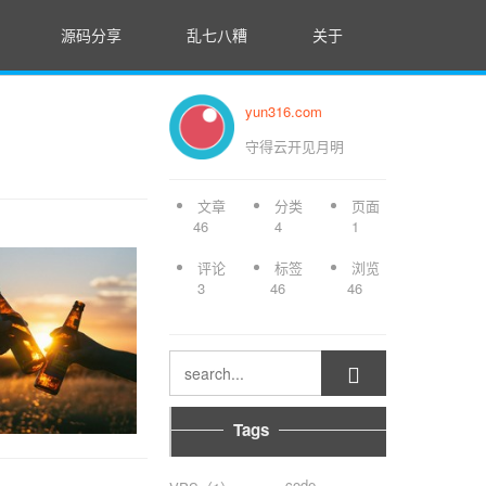
源码分享
乱七八糟
关于
yun316.com
守得云开见月明
文章
分类
页面
46
4
1
评论
标签
浏览
3
46
46

Tags
code-