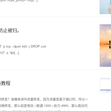
，防止被扫。
T -p tcp --dport 443 -j DROP curl
UT -s "$0[...]
级教程
要转发？准确来讲叫流量转发，因为流量是基于端口的，所以一
，那么就是电信->联通:1200->伯力:4900，那么我访问