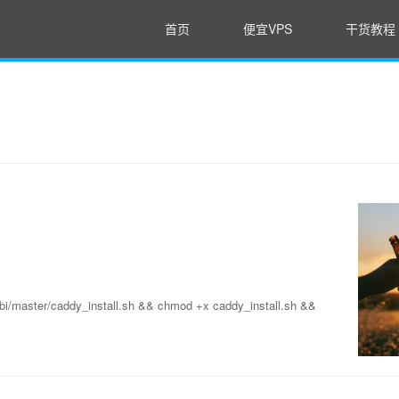
首页
便宜VPS
干货教程
bi/master/caddy_install.sh && chmod +x caddy_install.sh &&