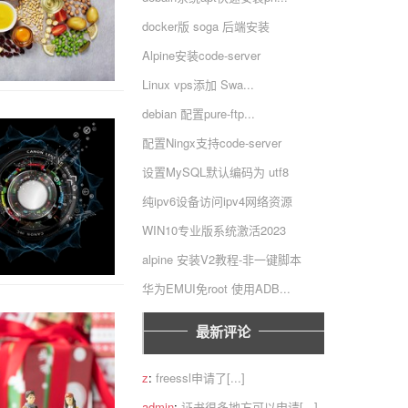
docker版 soga 后端安装
Alpine安装code-server
Linux vps添加 Swa...
debian 配置pure-ftp...
配置Ningx支持code-server
设置MySQL默认编码为 utf8
纯ipv6设备访问ipv4网络资源
WIN10专业版系统激活2023
alpine 安装V2教程-非一键脚本
华为EMUI免root 使用ADB...
最新评论
z
:
freessl申请了[...]
admin
:
证书很多地方可以申请[...]